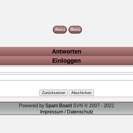
ifwizz
Menü
Antworten
Einloggen
Powered by
Spam Board
SVN © 2007 - 2021
Impressum / Datenschutz