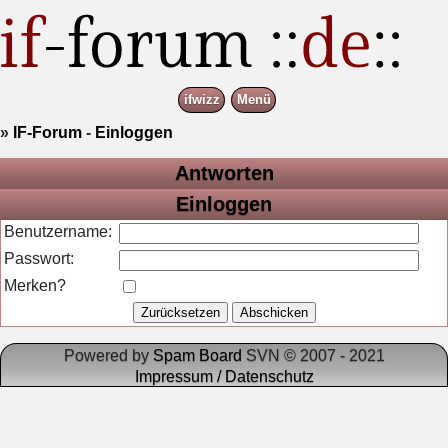
ifwizz
Menü
»
IF-Forum
-
Einloggen
Antworten
Einloggen
Benutzername:
Passwort:
Merken?
Powered by
Spam Board
SVN © 2007 - 2021
Impressum / Datenschutz