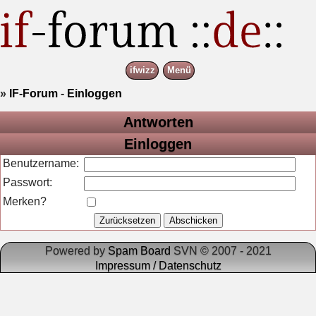
ifwizz
Menü
»
IF-Forum
-
Einloggen
Antworten
Einloggen
Benutzername:
Passwort:
Merken?
Powered by
Spam Board
SVN © 2007 - 2021
Impressum / Datenschutz