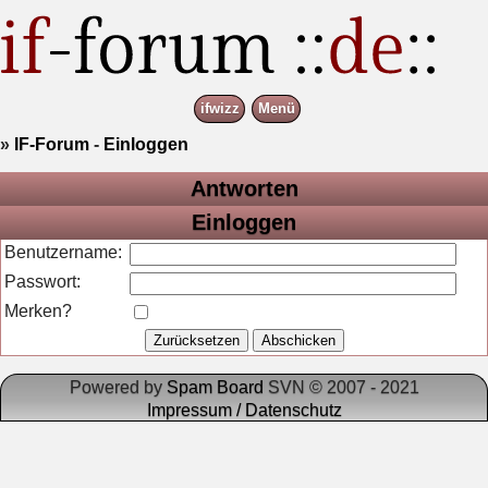
ifwizz
Menü
»
IF-Forum
-
Einloggen
Antworten
Einloggen
Benutzername:
Passwort:
Merken?
Powered by
Spam Board
SVN © 2007 - 2021
Impressum / Datenschutz