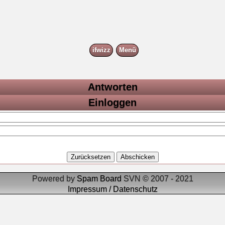
ifwizz
Menü
Antworten
Einloggen
Powered by
Spam Board
SVN © 2007 - 2021
Impressum / Datenschutz