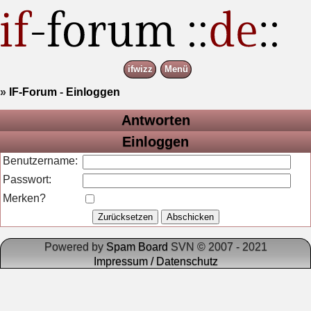
ifwizz
Menü
»
IF-Forum
-
Einloggen
Antworten
Einloggen
Benutzername:
Passwort:
Merken?
Powered by
Spam Board
SVN © 2007 - 2021
Impressum / Datenschutz