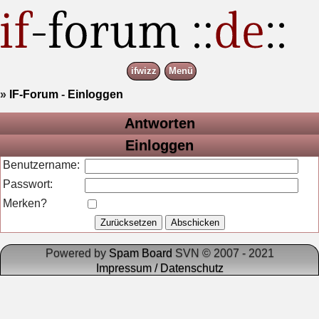
ifwizz
Menü
»
IF-Forum
-
Einloggen
Antworten
Einloggen
Benutzername:
Passwort:
Merken?
Powered by
Spam Board
SVN © 2007 - 2021
Impressum / Datenschutz