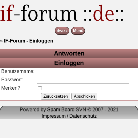
ifwizz
Menü
»
IF-Forum
-
Einloggen
Antworten
Einloggen
Benutzername:
Passwort:
Merken?
Powered by
Spam Board
SVN © 2007 - 2021
Impressum / Datenschutz