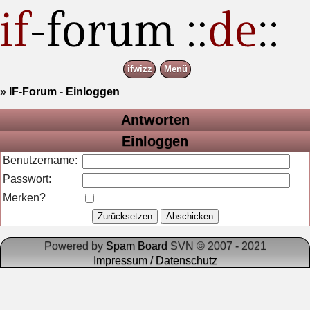
ifwizz
Menü
»
IF-Forum
-
Einloggen
Antworten
Einloggen
Benutzername:
Passwort:
Merken?
Powered by
Spam Board
SVN © 2007 - 2021
Impressum / Datenschutz