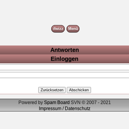
ifwizz
Menü
Antworten
Einloggen
Powered by
Spam Board
SVN © 2007 - 2021
Impressum / Datenschutz