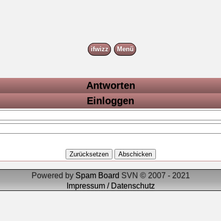
ifwizz
Menü
Antworten
Einloggen
Powered by
Spam Board
SVN © 2007 - 2021
Impressum / Datenschutz