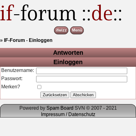
ifwizz
Menü
»
IF-Forum
-
Einloggen
Antworten
Einloggen
Benutzername:
Passwort:
Merken?
Powered by
Spam Board
SVN © 2007 - 2021
Impressum / Datenschutz