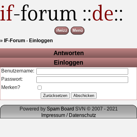
ifwizz
Menü
»
IF-Forum
-
Einloggen
Antworten
Einloggen
Benutzername:
Passwort:
Merken?
Powered by
Spam Board
SVN © 2007 - 2021
Impressum / Datenschutz