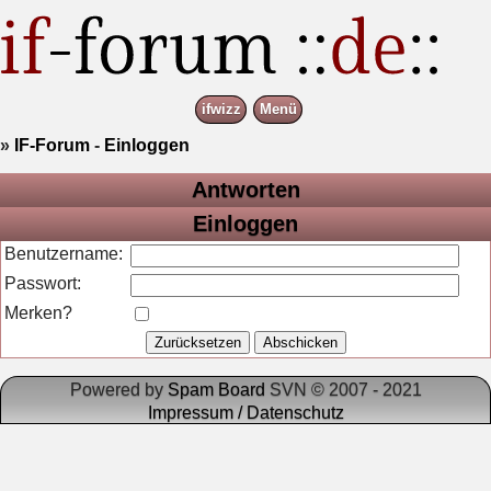
ifwizz
Menü
»
IF-Forum
-
Einloggen
Antworten
Einloggen
Benutzername:
Passwort:
Merken?
Powered by
Spam Board
SVN © 2007 - 2021
Impressum / Datenschutz