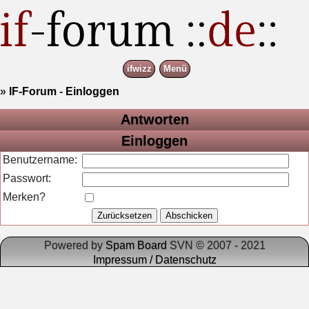
ifwizz
Menü
»
IF-Forum
-
Einloggen
Antworten
Einloggen
Benutzername:
Passwort:
Merken?
Powered by
Spam Board
SVN © 2007 - 2021
Impressum / Datenschutz