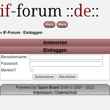
ifwizz
Menü
»
IF-Forum
-
Einloggen
Antworten
Einloggen
Benutzername:
Passwort:
Merken?
Powered by
Spam Board
SVN © 2007 - 2021
Impressum / Datenschutz