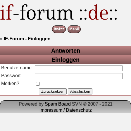
ifwizz
Menü
»
IF-Forum
-
Einloggen
Antworten
Einloggen
Benutzername:
Passwort:
Merken?
Powered by
Spam Board
SVN © 2007 - 2021
Impressum / Datenschutz