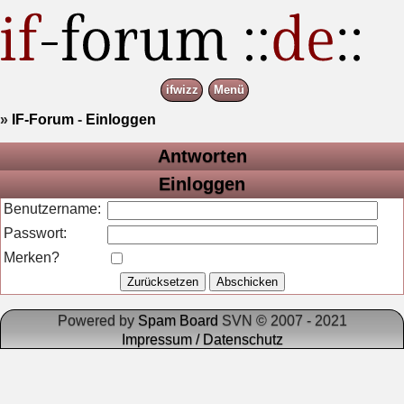
ifwizz
Menü
»
IF-Forum
-
Einloggen
Antworten
Einloggen
Benutzername:
Passwort:
Merken?
Powered by
Spam Board
SVN © 2007 - 2021
Impressum / Datenschutz