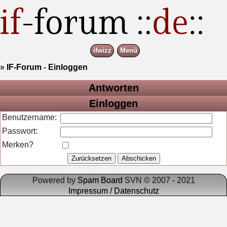
ifwizz
Menü
»
IF-Forum
-
Einloggen
Antworten
Einloggen
Benutzername:
Passwort:
Merken?
Powered by
Spam Board
SVN © 2007 - 2021
Impressum / Datenschutz