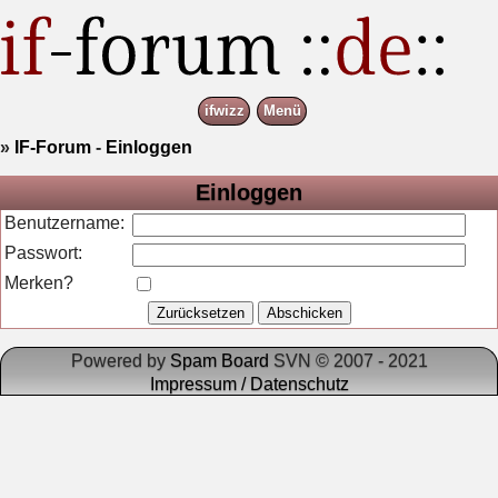
ifwizz
Menü
»
IF-Forum
-
Einloggen
Einloggen
Benutzername:
Passwort:
Merken?
Powered by
Spam Board
SVN © 2007 - 2021
Impressum / Datenschutz