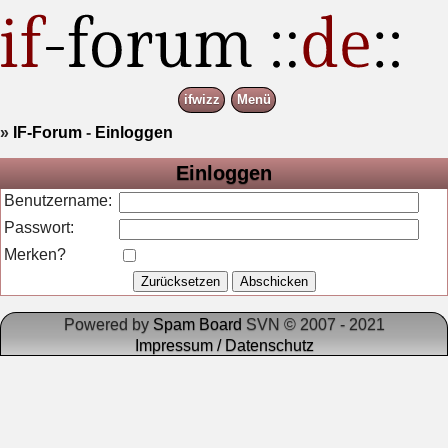
ifwizz
Menü
»
IF-Forum
-
Einloggen
Einloggen
Benutzername:
Passwort:
Merken?
Powered by
Spam Board
SVN © 2007 - 2021
Impressum / Datenschutz