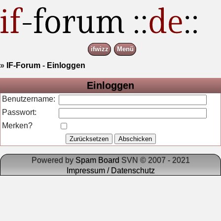
ifwizz
Menü
»
IF-Forum
-
Einloggen
Einloggen
Benutzername:
Passwort:
Merken?
Powered by
Spam Board
SVN © 2007 - 2021
Impressum / Datenschutz