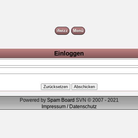
ifwizz
Menü
Einloggen
Powered by
Spam Board
SVN © 2007 - 2021
Impressum / Datenschutz