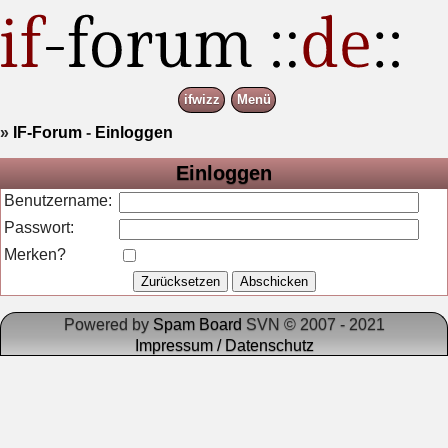
ifwizz
Menü
»
IF-Forum
-
Einloggen
Einloggen
Benutzername:
Passwort:
Merken?
Powered by
Spam Board
SVN © 2007 - 2021
Impressum / Datenschutz