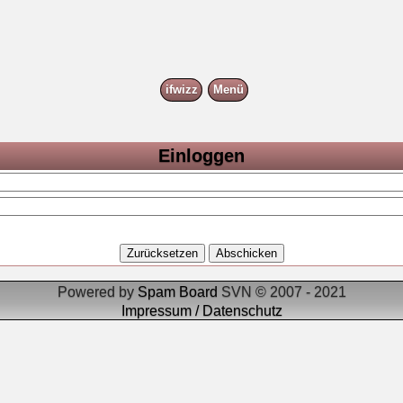
ifwizz
Menü
Einloggen
Powered by
Spam Board
SVN © 2007 - 2021
Impressum / Datenschutz