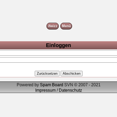
ifwizz
Menü
Einloggen
Powered by
Spam Board
SVN © 2007 - 2021
Impressum / Datenschutz