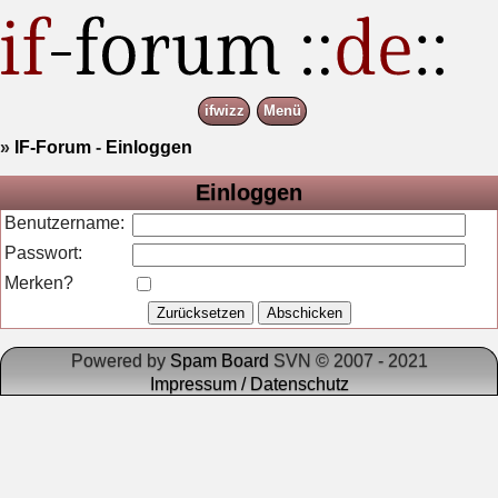
ifwizz
Menü
»
IF-Forum
-
Einloggen
Einloggen
Benutzername:
Passwort:
Merken?
Powered by
Spam Board
SVN © 2007 - 2021
Impressum / Datenschutz