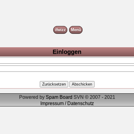
ifwizz
Menü
Einloggen
Powered by
Spam Board
SVN © 2007 - 2021
Impressum / Datenschutz