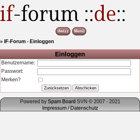
ifwizz
Menü
»
IF-Forum
-
Einloggen
Einloggen
Benutzername:
Passwort:
Merken?
Powered by
Spam Board
SVN © 2007 - 2021
Impressum / Datenschutz