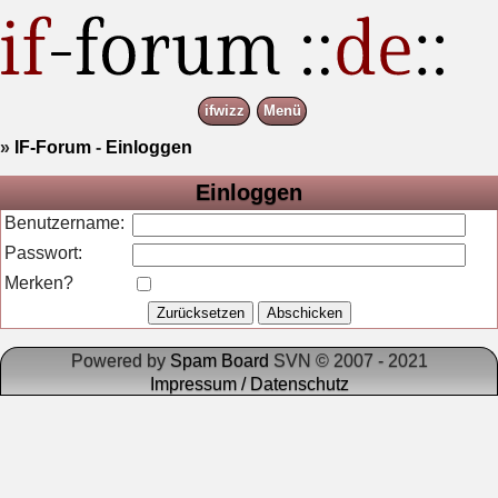
ifwizz
Menü
»
IF-Forum
-
Einloggen
Einloggen
Benutzername:
Passwort:
Merken?
Powered by
Spam Board
SVN © 2007 - 2021
Impressum / Datenschutz