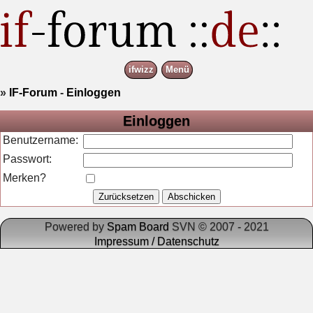
ifwizz
Menü
»
IF-Forum
-
Einloggen
Einloggen
Benutzername:
Passwort:
Merken?
Powered by
Spam Board
SVN © 2007 - 2021
Impressum / Datenschutz