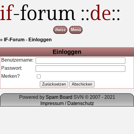
ifwizz
Menü
»
IF-Forum
-
Einloggen
Einloggen
Benutzername:
Passwort:
Merken?
Powered by
Spam Board
SVN © 2007 - 2021
Impressum / Datenschutz