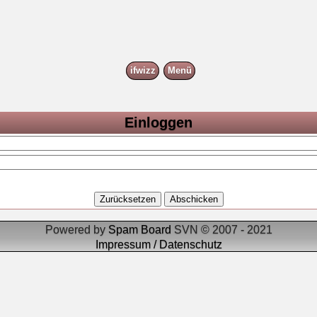
ifwizz
Menü
Einloggen
Powered by
Spam Board
SVN © 2007 - 2021
Impressum / Datenschutz