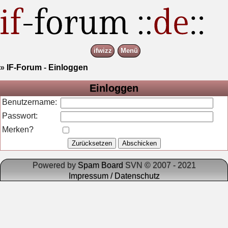
ifwizz
Menü
»
IF-Forum
-
Einloggen
Einloggen
Benutzername:
Passwort:
Merken?
Powered by
Spam Board
SVN © 2007 - 2021
Impressum / Datenschutz