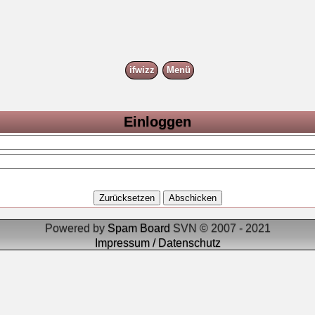
ifwizz
Menü
Einloggen
Powered by
Spam Board
SVN © 2007 - 2021
Impressum / Datenschutz