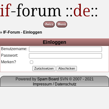
ifwizz
Menü
»
IF-Forum
-
Einloggen
Einloggen
Benutzername:
Passwort:
Merken?
Powered by
Spam Board
SVN © 2007 - 2021
Impressum / Datenschutz