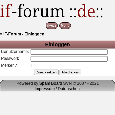
ifwizz
Menü
»
IF-Forum
-
Einloggen
Einloggen
Benutzername:
Passwort:
Merken?
Powered by
Spam Board
SVN © 2007 - 2021
Impressum / Datenschutz