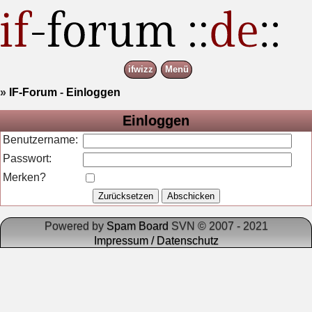
ifwizz
Menü
»
IF-Forum
-
Einloggen
Einloggen
Benutzername:
Passwort:
Merken?
Powered by
Spam Board
SVN © 2007 - 2021
Impressum / Datenschutz