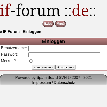
ifwizz
Menü
»
IF-Forum
-
Einloggen
Einloggen
Benutzername:
Passwort:
Merken?
Powered by
Spam Board
SVN © 2007 - 2021
Impressum / Datenschutz