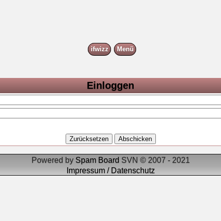
ifwizz
Menü
Einloggen
Powered by
Spam Board
SVN © 2007 - 2021
Impressum / Datenschutz