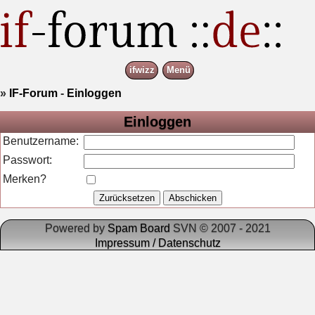
ifwizz
Menü
»
IF-Forum
-
Einloggen
Einloggen
Benutzername:
Passwort:
Merken?
Powered by
Spam Board
SVN © 2007 - 2021
Impressum / Datenschutz