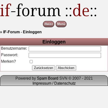
ifwizz
Menü
»
IF-Forum
-
Einloggen
Einloggen
Benutzername:
Passwort:
Merken?
Powered by
Spam Board
SVN © 2007 - 2021
Impressum / Datenschutz