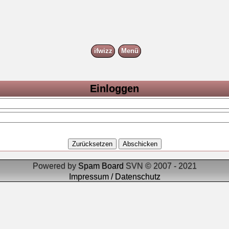
ifwizz
Menü
Einloggen
Powered by
Spam Board
SVN © 2007 - 2021
Impressum / Datenschutz