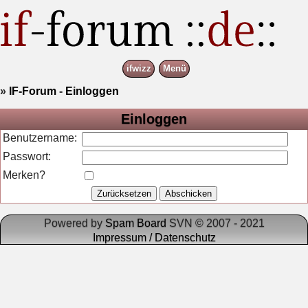
ifwizz
Menü
»
IF-Forum
-
Einloggen
Einloggen
Benutzername:
Passwort:
Merken?
Powered by
Spam Board
SVN © 2007 - 2021
Impressum / Datenschutz