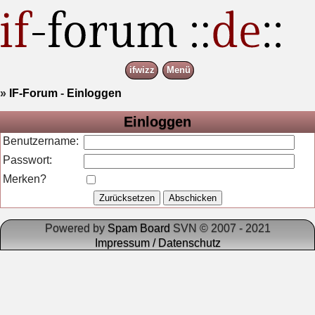
ifwizz
Menü
»
IF-Forum
-
Einloggen
Einloggen
Benutzername:
Passwort:
Merken?
Powered by
Spam Board
SVN © 2007 - 2021
Impressum / Datenschutz