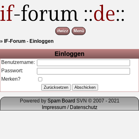
ifwizz
Menü
»
IF-Forum
-
Einloggen
Einloggen
Benutzername:
Passwort:
Merken?
Powered by
Spam Board
SVN © 2007 - 2021
Impressum / Datenschutz