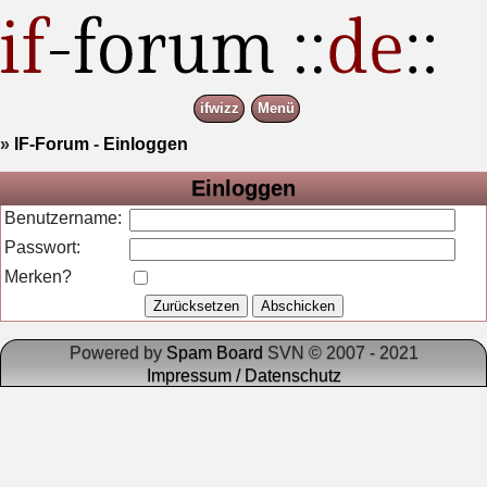
ifwizz
Menü
»
IF-Forum
-
Einloggen
Einloggen
Benutzername:
Passwort:
Merken?
Powered by
Spam Board
SVN © 2007 - 2021
Impressum / Datenschutz