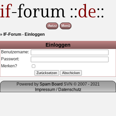
ifwizz
Menü
»
IF-Forum
-
Einloggen
Einloggen
Benutzername:
Passwort:
Merken?
Powered by
Spam Board
SVN © 2007 - 2021
Impressum / Datenschutz