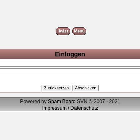
ifwizz
Menü
Einloggen
Powered by
Spam Board
SVN © 2007 - 2021
Impressum / Datenschutz