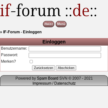
ifwizz
Menü
»
IF-Forum
-
Einloggen
Einloggen
Benutzername:
Passwort:
Merken?
Powered by
Spam Board
SVN © 2007 - 2021
Impressum / Datenschutz